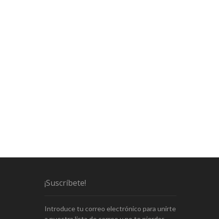
¡Suscríbete!
Introduce tu correo electrónico para unirte
a nuestra lista de correo y no te pierdas