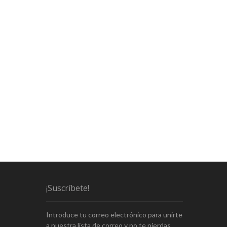
¡Suscríbete!
Introduce tu correo electrónico para unirte
a nuestra lista de correo y no te pierdas