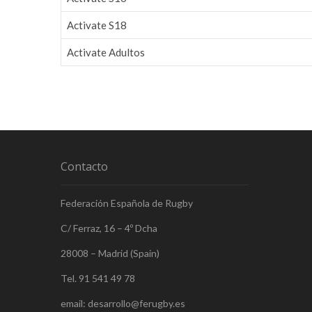
Activate S18
Activate Adultos
Contacto
Federación Española de Rugby
C/ Ferraz, 16 – 4º Dcha
28008 – Madrid (Spain)
Tel. 91 541 49 78
email: desarrollo@ferugby.es