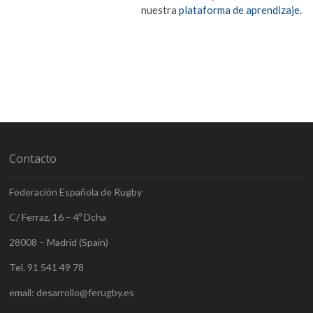
nuestra
plataforma de aprendizaje
.
Contacto
Federación Española de Rugby
C/ Ferraz, 16 – 4º Dcha
28008 – Madrid (Spain)
Tel. 91 541 49 78
email: desarrollo@ferugby.es