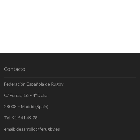
entradas
Contacto
Federación Española de Rugby
C/ Ferraz, 16 – 4º Dcha
28008 – Madrid (Spain)
Tel. 91 541 49 78
email: desarrollo@ferugby.es