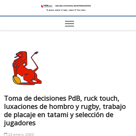
Escue
ESCUELA
NACIONAL DE
RUGBY
Nacio
FER
Toma de decisiones PdB, ruck touch,
luxaciones de hombro y rugby, trabajo
de placaje en tatami y selección de
jugadores
22 enero, 2020