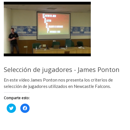
Selección de jugadores - James Ponton
En este vídeo James Ponton nos presenta los criterios de
selección de jugadores utilizados en Newcastle Falcons.
Comparte esto:
H
H
a
a
z
z
c
c
l
l
i
i
c
c