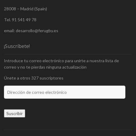
t
n
a
t
n
a
28008 – Madrid (Spain)
a
n
n
a
u
n
Tel. 91 541 49 78
e
u
v
e
a
v
email: desarrollo@ferugby.es
)
a
)
¡Suscríbete!
Introduce tu correo electrónico para unirte a nuestra lista de
correo y no te pierdas ninguna actualización
Únete a otros 327 suscriptores
Dirección
de
correo
electrónico
Suscribir